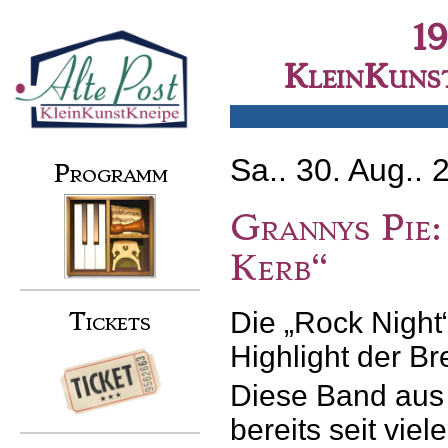
Skip
to
Secondary menu
1
content
KleinKunst
Sa.. 30. Aug.. 
Programm
Grannys Pie:
Kerb“
Die „Rock Night“
Tickets
Highlight der B
Diese Band aus 
bereits seit vie