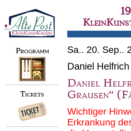
Skip
to
Secondary menu
1
content
KleinKunst
Sa.. 20. Sep.. 
Programm
Daniel Helfrich
Daniel Helfr
Grausen“ (Fä
Tickets
Wichtiger Hin
Erkrankung des 