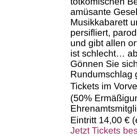
totkomischen Be
amüsante Gesell
Musikkabarett un
persifliert, paro
und gibt allen o
ist schlecht… a
Gönnen Sie sich
Rundumschlag 
Tickets im Vorve
(50% Ermäßigung
Ehrenamtsmitgli
Eintritt 14,00 € 
Jetzt Tickets bes