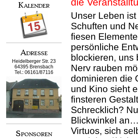
die Veranstallt
Kalender
Unser Leben ist
Schuften und N
fiesen Elemente
persönliche Ent
Adresse
blockieren, uns 
Heidelberger Str. 23
Nerv rauben mö
64395 Brensbach
Tel.: 06161/87116
dominieren die G
und Kino sieht e
finsteren Gesta
Schrecklich? Nu
Blickwinkel an
Virtuos, sich sel
Sponsoren