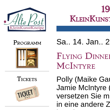
Skip
to
Secondary menu
1
content
KleinKunst
Sa.. 14. Jan.. 
Programm
Flying Dinne
McIntyre
Polly (Maike Ga
Tickets
Jamie McIntyre 
versetzen Sie mi
in eine andere Z