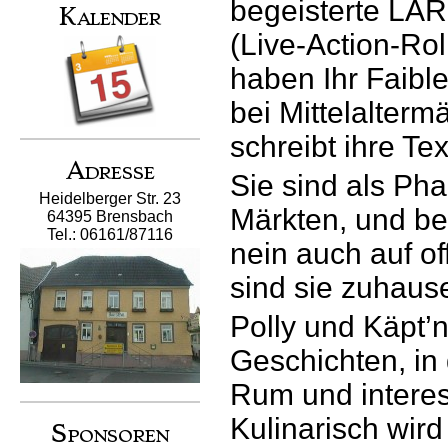
begeisterte LA
Kalender
(Live-Action-Rol
haben Ihr Faible
bei Mittelalter
schreibt ihre Tex
Adresse
Sie sind als Phan
Heidelberger Str. 23
Märkten, und b
64395 Brensbach
Tel.: 06161/87116
nein auch auf o
sind sie zuhaus
Polly und Käpt’n
Geschichten, in 
Rum und intere
Kulinarisch wir
Sponsoren