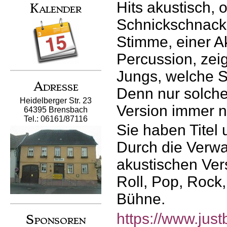
Hits akustisch, 
Kalender
Schnickschnack.
Stimme,
einer A
Percussion, zei
Jungs, welche S
Adresse
Denn nur solch
Heidelberger Str. 23
Version immer n
64395 Brensbach
Tel.: 06161/87116
Sie haben Titel 
Durch die Verw
akustischen Ver
Roll, Pop, Rock,
Bühne
.
https://www.just
Sponsoren