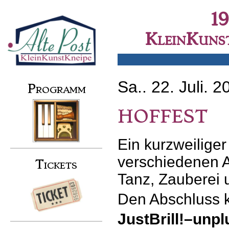
Skip
to
Secondary menu
1
content
KleinKunst
Sa.. 22. Juli. 
Programm
HOFFEST
Ein kurzweilige
verschiedenen 
Tickets
Tanz, Zauberei
Den Abschluss kr
JustBrill!
–
unpl