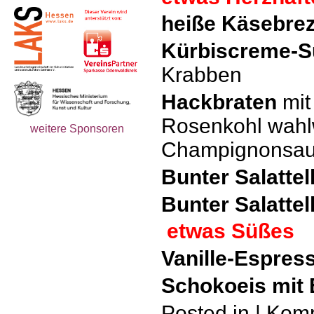
heiße Käsebre
Kürbiscreme-
Krabben
Hackbraten
mit
Rosenkohl wahlw
weitere Sponsoren
Champignonsa
Bunter Salattel
Bunter Salatte
etwas Süßes
Vanille-Espress
Schokoeis mit E
Posted in
|
Komm