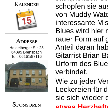
Kalender
schöpfen sie au
von Muddy Water
interessante Mi
Blues wird hier 
rauer Form auf g
Adresse
Anteil daran h
Heidelberger Str. 23
64395 Brensbach
Gitarrist Brian B
Tel.: 06161/87116
Urform des Blue
verbindet.
Wie zu jeder Ve
Leckereien für 
sie sich wieder
Sponsoren
etwas Herzhaft