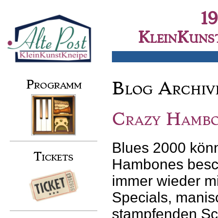
Skip
to
Secondary menu
1
content
KleinKunst
Programm
Blog Archiv
Crazy Hambo
Blues 2000 kön
Tickets
Hambones besch
immer wieder m
Specials, manis
stampfenden Sc