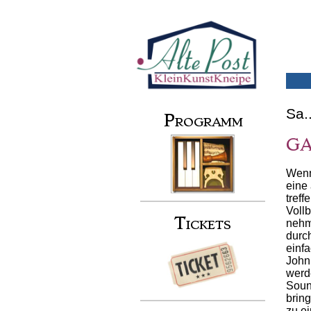
Skip
to
Secondary menu
content
Sa.
Programm
GA
Wenn
eine
tref
Vollb
Tickets
nehm
durc
einf
John,
werd
Soun
bring
zu e