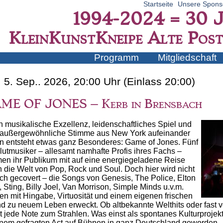
Startseite
Unsere Spons
1994-2024 = 30 J
KleinKunstKneipe Alte Post
Skip
Programm
Mitgliedschaft
to
Main menu
content
. 5. Sep.. 2026, 20:00 Uhr (Einlass 20:00)
ME OF JONES – Kerb in Brensbach
 musikalische Exzellenz, leidenschaftliches Spiel und
 außergewöhnliche Stimme aus New York aufeinander
fen entsteht etwas ganz Besonderes: Game of Jones. Fünf
lutmusiker – allesamt namhafte Profis ihres Fachs –
en ihr Publikum mit auf eine energiegeladene Reise
h die Welt von Pop, Rock und Soul. Doch hier wird nicht
ach gecovert – die Songs von Genesis, The Police, Elton
 Sting, Billy Joel, Van Morrison, Simple Minds u.v.m.
en mit Hingabe, Virtuosität und einem eigenen frischen
d zu neuem Leben erweckt. Ob altbekannte Welthits oder fast 
t jede Note zum Strahlen. Was einst als spontanes Kulturprojekt
inem gefragten Act auf Bühnen in ganz Deutschland geworden –