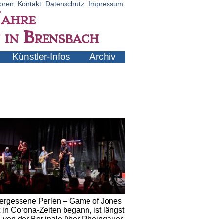
oren
Kontakt
Datenschutz
Impressum
ahre
 in Brensbach
Künstler-Infos
Archiv
vergessene Perlen – Game of Jones
 in Corona-Zeiten begann, ist längst
 von der Berlinale über Rheingauer