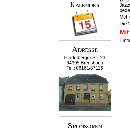
Kalender
Jazz
bede
Mehr
Die V
Mit
Eintri
Adresse
Heidelberger Str. 23
64395 Brensbach
Tel.: 06161/87116
Sponsoren